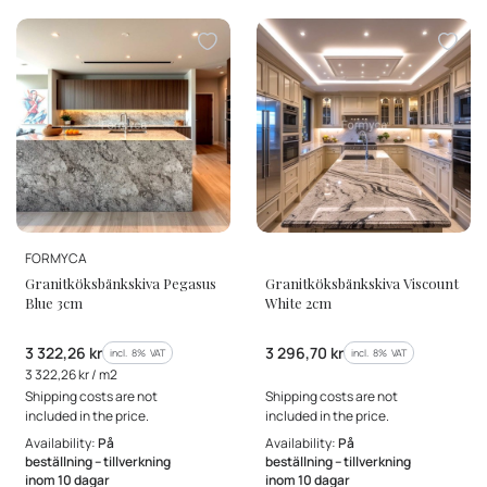
MANUFACTURER
MANUFACTURER
FORMYCA
Granitköksbänkskiva Pegasus
Granitköksbänkskiva Viscount
Blue 3cm
White 2cm
Gross price
Gross price
3 322,26 kr
3 296,70 kr
incl. %s VAT
incl. %s VAT
incl.
8%
VAT
incl.
8%
VAT
Gross unit price
3 322,26 kr / m2
Shipping costs are not
Shipping costs are not
included in the price.
included in the price.
Availability:
På
Availability:
På
beställning – tillverkning
beställning – tillverkning
inom 10 dagar
inom 10 dagar