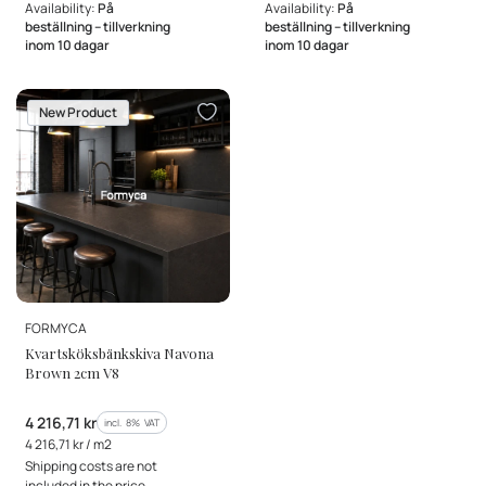
Availability:
På
Availability:
På
beställning – tillverkning
beställning – tillverkning
inom 10 dagar
inom 10 dagar
New Product
MANUFACTURER
FORMYCA
Kvartsköksbänkskiva Navona
Brown 2cm V8
Gross price
4 216,71 kr
incl. %s VAT
incl.
8%
VAT
Gross unit price
4 216,71 kr / m2
Shipping costs are not
included in the price.