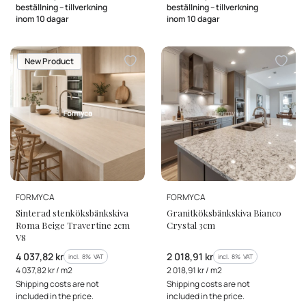
beställning – tillverkning
beställning – tillverkning
inom 10 dagar
inom 10 dagar
New Product
MANUFACTURER
MANUFACTURER
FORMYCA
FORMYCA
Sinterad stenköksbänkskiva
Granitköksbänkskiva Bianco
Roma Beige Travertine 2cm
Crystal 3cm
V8
Gross price
Gross price
4 037,82 kr
2 018,91 kr
incl. %s VAT
incl. %s VAT
incl.
8%
VAT
incl.
8%
VAT
Gross unit price
Gross unit price
4 037,82 kr / m2
2 018,91 kr / m2
Shipping costs are not
Shipping costs are not
included in the price.
included in the price.