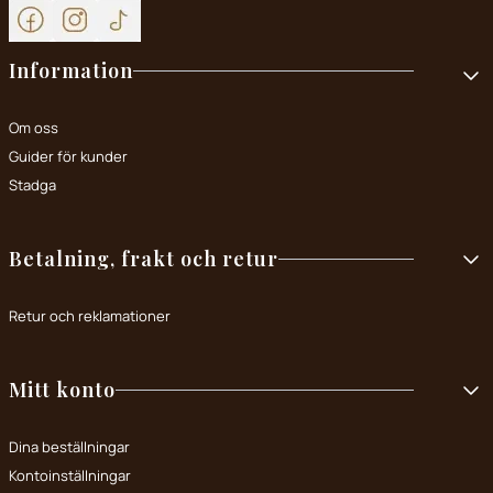
Footer menu
Information
Om oss
Guider för kunder
Stadga
Betalning, frakt och retur
Retur och reklamationer
Mitt konto
Dina beställningar
Kontoinställningar