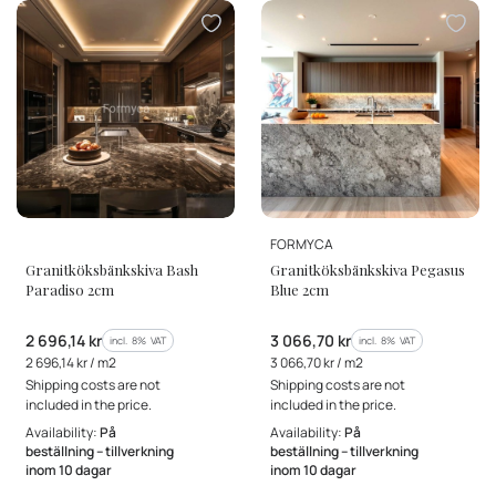
MANUFACTURER
MANUFACTURER
FORMYCA
Granitköksbänkskiva Bash
Granitköksbänkskiva Pegasus
Paradiso 2cm
Blue 2cm
Gross price
Gross price
2 696,14 kr
3 066,70 kr
incl. %s VAT
incl. %s VAT
incl.
8%
VAT
incl.
8%
VAT
Gross unit price
Gross unit price
2 696,14 kr / m2
3 066,70 kr / m2
Shipping costs are not
Shipping costs are not
included in the price.
included in the price.
Availability:
På
Availability:
På
beställning – tillverkning
beställning – tillverkning
inom 10 dagar
inom 10 dagar