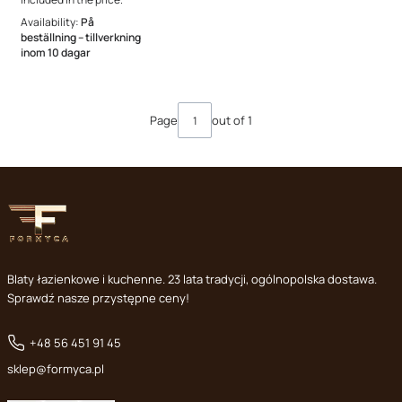
Availability:
På
beställning – tillverkning
inom 10 dagar
Page
out of 1
Blaty łazienkowe i kuchenne. 23 lata tradycji, ogólnopolska dostawa.
Sprawdź nasze przystępne ceny!
+48 56 451 91 45
sklep@formyca.pl