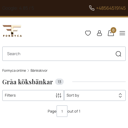
Google: 4.85 / 5
+48564519145
Products i
Open search engine
Sear
Formyca online
Bänkskivor
Gråa köksbänkar
13
Filters
Sort by
List of products
Page
out of 1