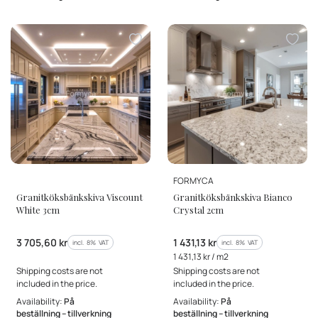
MANUFACTURER
MANUFACTURER
FORMYCA
Granitköksbänkskiva Viscount
Granitköksbänkskiva Bianco
White 3cm
Crystal 2cm
Gross price
Gross price
3 705,60 kr
1 431,13 kr
incl. %s VAT
incl. %s VAT
incl.
8%
VAT
incl.
8%
VAT
Gross unit price
1 431,13 kr / m2
Shipping costs are not
Shipping costs are not
included in the price.
included in the price.
Availability:
På
Availability:
På
beställning – tillverkning
beställning – tillverkning