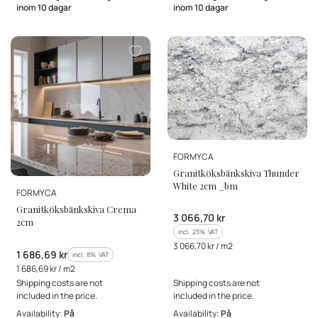
inom 10 dagar
inom 10 dagar
MANUFACTURER
FORMYCA
Granitköksbänkskiva Thunder
White 2cm _bm
MANUFACTURER
FORMYCA
Granitköksbänkskiva Crema
Gross price
3 066,70 kr
2cm
incl. %s VAT
incl.
23%
VAT
Gross unit price
3 066,70 kr / m2
Gross price
1 686,69 kr
incl. %s VAT
incl.
8%
VAT
Gross unit price
1 686,69 kr / m2
Shipping costs are not
Shipping costs are not
included in the price.
included in the price.
Availability:
På
Availability:
På