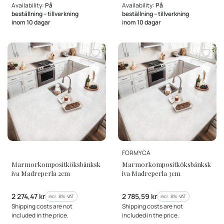
Availability:
På
Availability:
På
beställning – tillverkning
beställning – tillverkning
inom 10 dagar
inom 10 dagar
MANUFACTURER
MANUFACTURER
FORMYCA
Marmorkompositköksbänksk
Marmorkompositköksbänksk
iva Madreperla 2cm
iva Madreperla 3cm
Gross price
Gross price
2 274,47 kr
2 785,59 kr
incl. %s VAT
incl. %s VAT
incl.
8%
VAT
incl.
8%
VAT
Shipping costs are not
Shipping costs are not
included in the price.
included in the price.